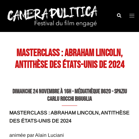
Aller
au
Recherche
Ouvr
contenu
le
men
MASTERCLASS : ABRAHAM LINCOLN,
ANTITHÈSE DES ÉTATS-UNIS DE 2024
DIMANCHE 24 NOVEMBRE À 16H - MÉDIATHÈQUE B620 - SPAZIU
CARLU ROCCHI BIGUGLIA
MASTERCLASS : ABRAHAM LINCOLN, ANTITHÈSE
DES ÉTATS-UNIS DE 2024
animée par Alain Luciani