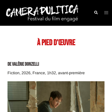
Aller
au
Recherche
Ouvr
contenu
le
men
À PIED D’ŒUVRE
de Valérie Donzelli
Fiction, 2026, France, 1h32, avant-premi
è
re