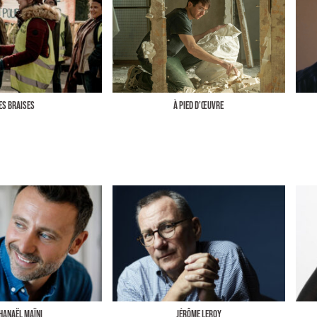
ES BRAISES
À PIED D’ŒUVRE
hanaël Maïni
Jérôme Leroy